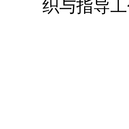
动态调整
实战需求
踪学生培
据，从而
水平。与
工作，全