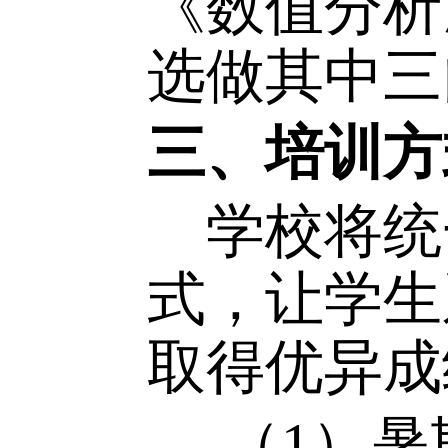
（
1
）
增加《常
（
2
）
础上，增
《数值分
选做其中