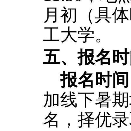
（
2
）
试与讲评
四、竞赛
初赛时
11:30
，地
月初（具