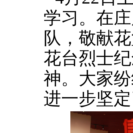
4
月
22
日
学习。在
队，敬献