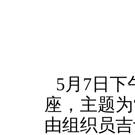
绿韵未来
们以莲花
融，寓教