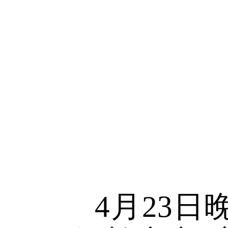
统阐释了
年学子要
长与国家
获颇丰。