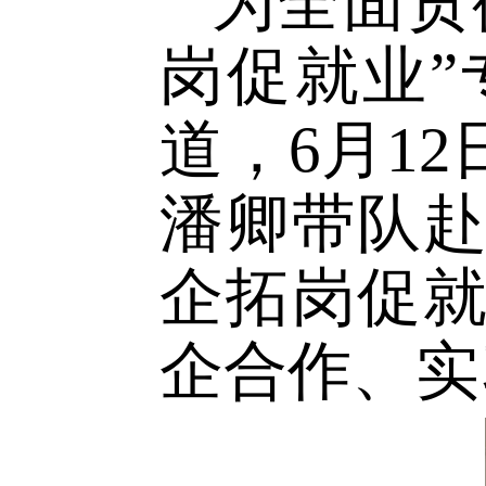
为全面
岗促就业
道，
6
月
1
潘卿带
队
企拓岗促