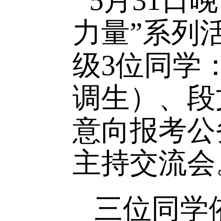
5
月
31
日
力量”系
级
3
位同学
调生）、
意向报考