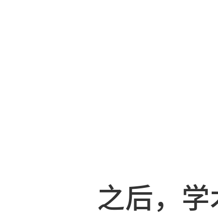
浓浓的向
例，时不